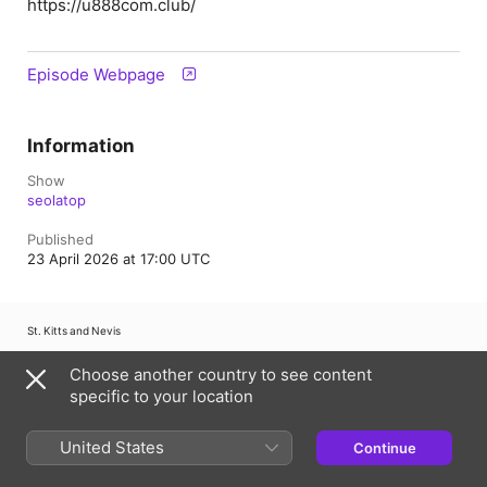
https://u888com.club/
Episode Webpage
Information
Show
seolatop
Published
23 April 2026 at 17:00 UTC
St. Kitts and Nevis
Copyright © 2026
Apple Inc.
All rights reserved.
Choose another country to see content
specific to your location
Internet Service Terms
Apple Podcasts web player & Privacy
Cookie Warning
Support
Feedback
United States
Continue