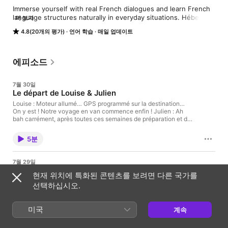
Immerse yourself with real French dialogues and learn French 
language structures naturally in everyday situations. Hébergé 
더 보기
par Acast. Visitez acast.com/privacy pour plus d'informations.
4.8(20개의 평가)
언어 학습
매일 업데이트
에피소드
7월 30일
Le départ de Louise & Julien
Louise : Moteur allumé… GPS programmé sur la destination…
On y est ! Notre voyage en van commence enfin ! Julien : Ah
bah carrément, après toutes ces semaines de préparation et de
galères, ça fait un bien fou d'entendre le moteur tourner. Louise :
J'ai des papillons dans le ventre même si ça me rend triste de
5분
quitter l’appart ! T’as bien laissé les clés au voisin ? Julien : Mais
oui t’inquiète ! Et puis, tu sais bien que ce n’est qu’un au revoir !
On finira bien par revenir ici ! Mais en attendant, il est temps de
7월 29일
profiter des vacances ! Hébergé par Acast. Visitez
Les derniers préparatifs
acast.com/privacy pour plus d'informations.
현재 위치에 특화된 콘텐츠를 보려면 다른 국가를
Julien : Bon, je viens de finir ma valise et j’ai préparé la glacière.
선택하십시오.
Je crois qu'on est prêts à tout charger dans le van pour le grand
départ ! Louise : Olala trop contente ! Ça a pris un temps fou de
tout préparer au millimètre près, mais on est enfin à quelques
미국
계속
minutes de prendre la route. Julien : Je t’avoue que j’ai eu un
5분
peu peur que mes affaires rentrent pas sous le lit… Mais en vrai,
c’est plus large que ce que j’imaginais ! Une vraie petite maison !