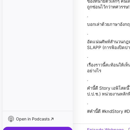
ของทนายตัวเล็กๆ คนเดีย
ถูกซ่อนไว้กว่าทศวรรษ!
.
บอกเล่าด้วยภาษาอังก
.
อัดแน่นศัพท์สำนวนกฎหม
SLAPP (การฟ้องปิดปาก
.
เรื่องราวนี้สะท้อนให้
อย่างไร
.
คำนี้ดี Story เอพิโสด
ป.ป.ช.) หน่วยงานหลัก
.
#คำนี้ดี #kndStory
Open in Podcasts
Episode Webpage