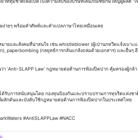
วที่ทุ่มชีวิตเพื่อเปิดโปงความลับของบริษัทเคมีภัณฑ์ยักษ์ใหญ่ผู้ผลิต “เ
ฤษง่ายๆ พร้อมคำศัพท์และคำแปลภาษาไทยเหมือนเคย
ายและสังคมที่น่าสนใจ เช่น whistleblower (ผู้เป่านกหวีดแจ้งเบาะแส
), paperbombing (กลยุทธ์การกลั่นแกล้งถล่มด้วยเอกสาร) และอื่นๆ 
เห็นว่า ‘Anti-SLAPP Law’ กฎหมายต่อต้านการฟ้องปิดปาก คุ้มครองผู้กล้
นี้ได้รับการสนับสนุนโดย กองทุนป้องกันและปราบปรามการทุจริตแห่งชาต
ที่ผลักดันและบังคับใช้กฎหมายต่อต้านการฟ้องปิดปากในประเทศไทย
 #DarkWaters #AntiSLAPPLaw #NACC