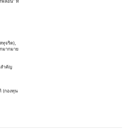
ทฟลอน” ที่
ทุจริต),
อีกมากมาย
า สำคัญ
ิ (กองทุน