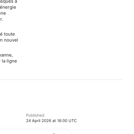
casques à
’énergie
une
r.
é toute
n nouvel
eanne,
la ligne
Published
24 April 2026 at 16:00 UTC