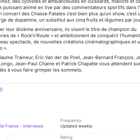
ginez, des cyclistes et ambianceuses en cuissards, maillots et 
k puissant animé en live par des commentateurs sportifs dans l
 concert des Chasse Patates c’est bien plus qu’un show, c’est 
e de dopamine, un substitut aux cinq fruits et légumes par jou
r leur dixième anniversaire, ils visent
le titre de champion du
ies de « Rock’n’Roule »
et ambitionnent de conquérir l’humanit
eau spectacle, de nouvelles créations cinématographiques et
u
o »
.
laume Traineur, Eric Van der de Poel, Jean-Bernard François, J
Longo, Jean-Paul Chaine et Patrick Chapatte vous attendent sur 
dés à vous faire grimper les sommets.
Frequency
De France - Interviews
Updated weekly
Rating