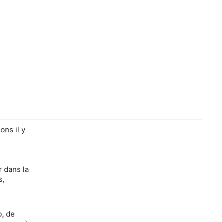
ns il y
r dans la
s,
o, de