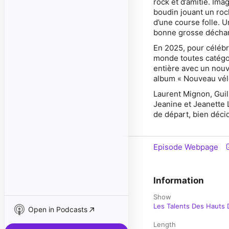
rock et d’amitié
. Ima
boudin jouant un roc
d’une course folle.
Un
bonne grosse décharg
En 2025, pour célébre
monde toutes catégor
entière avec un nouv
album
« Nouveau vél
Laurent Mignon, Guil
Jeanine et Jeanette 
de départ, bien déci
Episode Webpage
Information
Show
Les Talents Des Hauts 
Open in Podcasts
Length