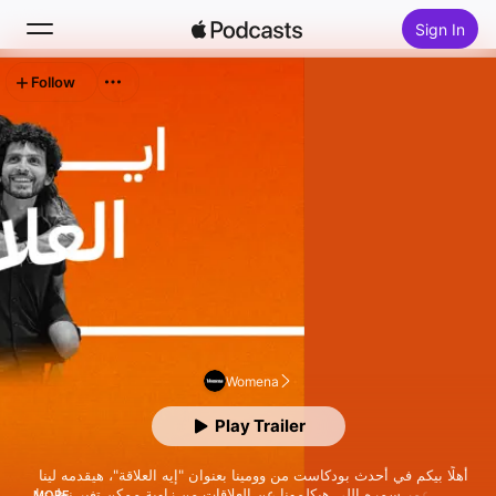
Sign In
Follow
Search
Home
New
Top Charts
Womena
Play Trailer
أهلًا بيكم في أحدث بودكاست من وومينا بعنوان "إيه العلاقة"، هيقدمه لينا 
منت وعمر سمره إللى هيكلمونا عن العلاقات من زاوية ممكن تغير نظرتنا 
MORE