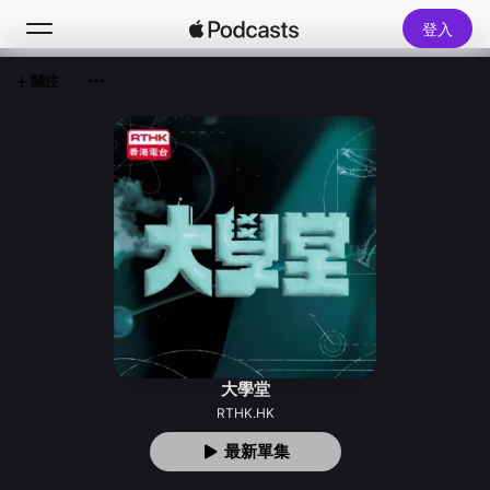
登入
關注
搜尋
首頁
探新
排行榜
大學堂
RTHK.HK
最新單集