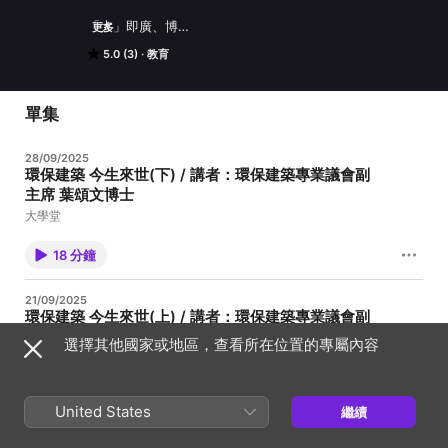
「大」即廣、博

更多
探尋知識，是為「學」問

5.0 (3)
教育
盛載、容納、累積、融匯一「堂」

精選由專上院校、教育及文化組織舉辦的講座

涵蓋文學、歷史、哲學、商業、工程、音樂 ......

隨時隨地，邊聽邊學

單集
穿梭大學殿堂

捕捉智慧光芒

28/09/2025
環保建築 今生來世(下) / 講者：環保建築專業議會副
#香港電台文教組

主席 葉頌文博士
#藝文一格 culture.rthk.hk
大學堂
18 分鐘
21/09/2025
環保建築 今生來世(上) / 講者：環保建築專業議會副
主席 葉頌文博士
選擇其他國家或地區，查看所在位置的專屬內容
大學堂
19 分鐘
United States
繼續
07/09/2025