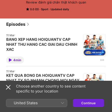
Review đánh giá chân thật khách quan
0.0 (0)
Sport
Updated daily
Episodes
11 Mar
BANG XEP HANG HOIQUANTV CAP
NHAT THU HANG CAC GIAI DAU CHINH
XAC
Bang xep hang bong da la mot trong nhung thong tin
quan trong giup nguoi ham mo theo doi thanh tich
4min
cua cac doi bong trong suot mua giai. Thong qua
bang xep hang nguoi xem co the biet duoc doi bong
nao dang dan dau, doi bong nao dang canh tranh vi
11 Mar
tri va doi nao dang gap kho khan trong cuoc dua thu
KET QUA BONG DA HOIQUANTV CAP
hang. Hoiquantv mang den he thong bang xep hang
NHAT TY SO NHANH CHONG MOI NGAY
bong da duoc cap nhat lien tuc tu nhieu giai dau lon
nho tren the gioi. Nguoi ham mo co the de dang theo
Ket qua bong da luon la thong tin duoc dong dao
Choose another country to see content
doi vi tri cua cac doi bong yeu thich va nam bat tinh
nguoi ham mo quan tam sau moi tran dau. Trong thoi
specific to your location
hinh giai dau mot cach nhanh chong. VAI TRO CUA
dai bong da phat trien manh me, hang tram tran dau
BANG XEP HANG TRONG BONG DA Bang xep hang
dien ra moi tuan tai nhieu giai dau khac nhau. Vi vay
dong vai tro quan trong trong viec phan anh phong
4min
viec cap nhat ket qua nhanh chong giup nguoi ham
United States
do cua cac doi bong trong suot mua giai. Moi tran
Continue
mo khong bo lo bat ky thong tin quan trong nao.
dau deu anh huong truc tiep den vi tri cua cac cau
Hoiquantv mang den chuyen muc ket qua bong da
lac bo tren bang xep hang. Thong qua bang xep
11 Mar
duoc cap nhat lien tuc giup nguoi xem de dang theo