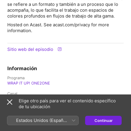
se refiere a un formato y también a un proceso que lo
acompaña, lo que facilita el trabajo con espacios de
colores profundos en flujos de trabajo de alta gama.
Hosted on Acast. See acast.com/privacy for more
information.
Sitio web del episodio
Información
Programa
WRAP IT UP! ONE2ONE
Canal
Roomtone
Elige otro país para ver el contenido específico
de tu ubicación
Frecuencia
Cada semana
Estados Unidos (Español
Continuar
Publicado
México)
15 de marzo de 2023 a las 8:57 p.m. UTC