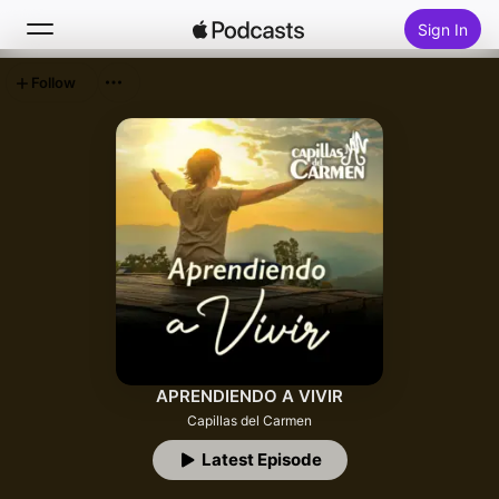
Sign In
Follow
Search
Home
New
Top Charts
APRENDIENDO A VIVIR
Capillas del Carmen
Latest Episode