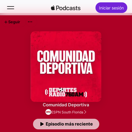
Iniciar sesión
Seguir
Buscar
Inicio
Novedades
Lo más escuchado
Comunidad Deportiva
ESPN South Florida
Episodio más reciente