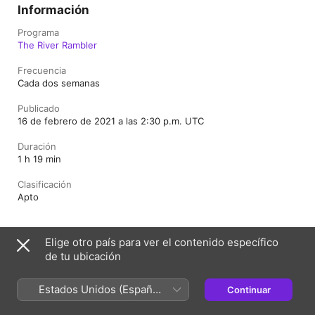
Información
Programa
The River Rambler
Frecuencia
Cada dos semanas
Publicado
16 de febrero de 2021 a las 2:30 p.m. UTC
Duración
1 h 19 min
Clasificación
Apto
Elige otro país para ver el contenido específico
México
English (UK)
de tu ubicación
Copyright © 2026
Apple Inc.
Todos los derechos reservados.
Términos del servicio de Internet
Estados Unidos (Español
Continuar
El reproductor web de Apple Podcasts y la privacidad
México)
Advertencia sobre cookies
Soporte
Comentarios