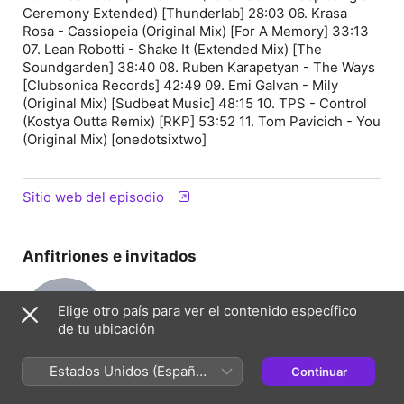
Ceremony Extended) [Thunderlab] 28:03 06. Krasa
Rosa - Cassiopeia (Original Mix) [For A Memory] 33:13
07. Lean Robotti - Shake It (Extended Mix) [The
Soundgarden] 38:40 08. Ruben Karapetyan - The Ways
[Clubsonica Records] 42:49 09. Emi Galvan - Mily
(Original Mix) [Sudbeat Music] 48:15 10. TPS - Control
(Kostya Outta Remix) [RKP] 53:52 11. Tom Pavicich - You
(Original Mix) [onedotsixtwo]
Sitio web del episodio
Anfitriones e invitados
ВФ
Elige otro país para ver el contenido específico
de tu ubicación
Estados Unidos (Español
Владимир
Continuar
Фонарёв
México)
Presentador(a)