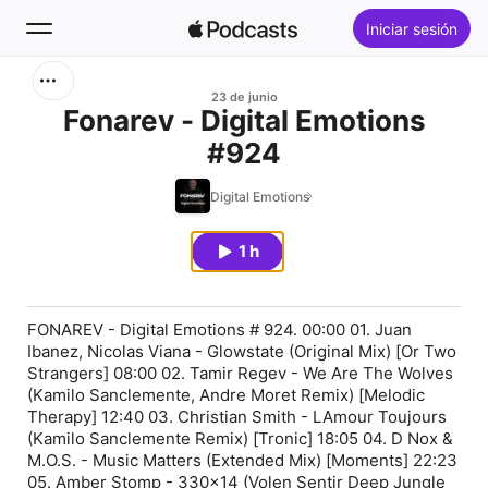
Iniciar sesión
Buscar
23 de junio
Fonarev - Digital Emotions
#924
Inicio
Digital Emotions
Novedades
1 h
Lo más escuchado
FONAREV - Digital Emotions # 924. 00:00 01. Juan
Ibanez, Nicolas Viana - Glowstate (Original Mix) [Or Two
Strangers] 08:00 02. Tamir Regev - We Are The Wolves
(Kamilo Sanclemente, Andre Moret Remix) [Melodic
Therapy] 12:40 03. Christian Smith - LAmour Toujours
(Kamilo Sanclemente Remix) [Tronic] 18:05 04. D Nox &
M.O.S. - Music Matters (Extended Mix) [Moments] 22:23
05. Amber Stomp - 330x14 (Volen Sentir Deep Jungle