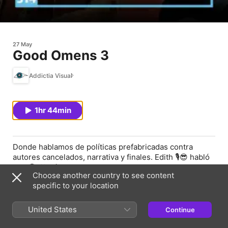
27 May
Good Omens 3
Addictia Visual
1hr 44min
Donde hablamos de políticas prefabricadas contra
autores cancelados, narrativa y finales. Edith 🎙😎 habló
con 🤩 🔊 Héctor de Good Omens 3.
Choose another country to see content
✨Secciones✨
specific to your location
00:00 Invitades
United States
Continue
02:59 Salvando lo que Amamos