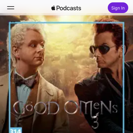
Sign In
Search
Home
New
Top Charts