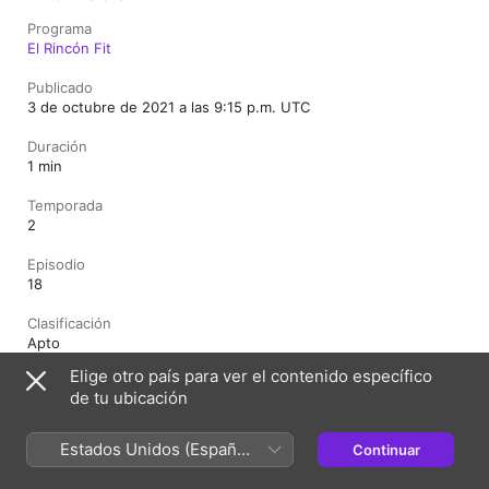
Programa
El Rincón Fit
Publicado
3 de octubre de 2021 a las 9:15 p.m. UTC
Duración
1 min
Temporada
2
Episodio
18
Clasificación
Apto
Elige otro país para ver el contenido específico
de tu ubicación
México
English (UK)
Estados Unidos (Español
Continuar
Copyright © 2026
Apple Inc.
Todos los derechos reservados.
México)
Términos del servicio de Internet