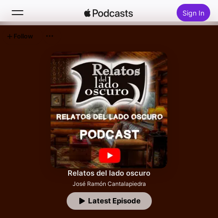
Sign In
Follow
Search
Home
New
Top Charts
Relatos del lado oscuro
José Ramón Cantalapiedra
Latest Episode