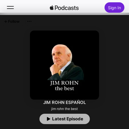
Sign In
Follow
Search
Home
New
Top Charts
JIM ROHN ESPAÑOL
jim rohn the best
Latest Episode