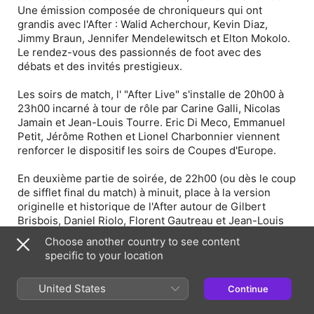
Une émission composée de chroniqueurs qui ont
grandis avec l'After : Walid Acherchour, Kevin Diaz,
Jimmy Braun, Jennifer Mendelewitsch et Elton Mokolo.
Le rendez-vous des passionnés de foot avec des
débats et des invités prestigieux.
Les soirs de match, l' "After Live" s'installe de 20h00 à
23h00 incarné à tour de rôle par Carine Galli, Nicolas
Jamain et Jean-Louis Tourre. Eric Di Meco, Emmanuel
Petit, Jérôme Rothen et Lionel Charbonnier viennent
renforcer le dispositif les soirs de Coupes d'Europe.
En deuxième partie de soirée, de 22h00 (ou dès le coup
de sifflet final du match) à minuit, place à la version
originelle et historique de l'After autour de Gilbert
Brisbois, Daniel Riolo, Florent Gautreau et Jean-Louis
Tourre du dimanche au jeudi. Carine Galli fait son retour
Choose another country to see content
dans l'After et prend les commandes de l'émission les
specific to your location
vendredis et samedis.
United States
Continue
Episode Webpage