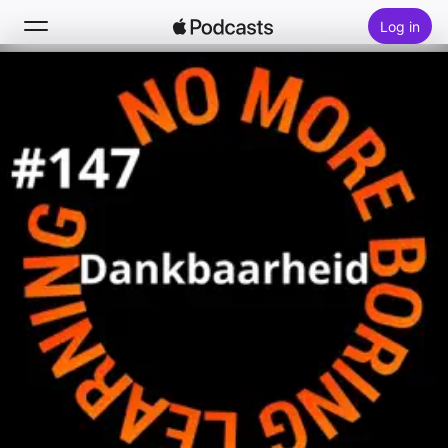
Log in
Zoek
Home
Nieuw
Hitlijsten