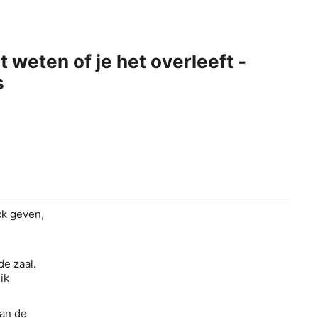
 weten of je het overleeft -
s
ck geven,
de zaal.
ik
van de