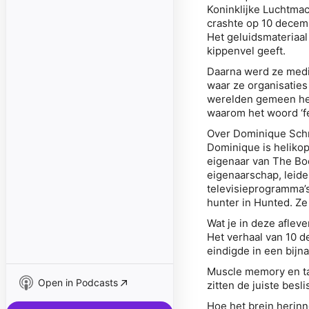
Koninklijke Luchtmac
crashte op 10 decemb
Het geluidsmateriaal
kippenvel geeft.
Daarna werd ze medi
waar ze organisaties
werelden gemeen heb
waarom het woord ‘f
Over Dominique Sch
Dominique is helikop
eigenaar van The Boo
eigenaarschap, leide
televisieprogramma’s
hunter in Hunted. Ze
Wat je in deze afleve
Het verhaal van 10 d
eindigde in een bijn
Muscle memory en ta
Open in Podcasts
zitten de juiste besl
Hoe het brein herinn