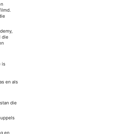
en
ilmd.
die
ademy,
 die
en
 is
as en als
stan die
nuppels
ug en