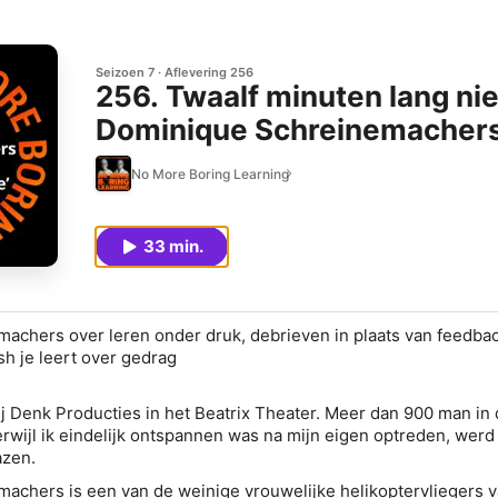
Seizoen 7
Aflevering 256
256. Twaalf minuten lang niet
Dominique Schreinemacher
No More Boring Learning
33 min.
achers over leren onder druk, debrieven in plaats van feedba
sh je leert over gedrag
ij Denk Producties in het Beatrix Theater. Meer dan 900 man in 
erwijl ik eindelijk ontspannen was na mijn eigen optreden, werd 
zen.
achers is een van de weinige vrouwelijke helikoptervliegers 