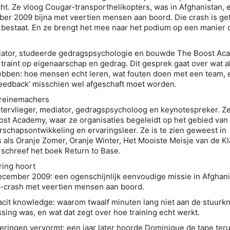
ht. Ze vloog Cougar-transporthelikopters, was in Afghanistan, 
er 2009 bijna met veertien mensen aan boord. Die crash is gef
 bestaat. En ze brengt het mee naar het podium op een manier 
ator, studeerde gedragspsychologie en bouwde The Boost Ac
 traint op eigenaarschap en gedrag. Dit gesprek gaat over wat al
ben: hoe mensen echt leren, wat fouten doen met een team, 
eedback’ misschien wel afgeschaft moet worden.
reinemachers
tervlieger, mediator, gedragspsycholoog en keynotespreker. Ze
st Academy, waar ze organisaties begeleidt op het gebied van
rschapsontwikkeling en ervaringsleer. Ze is te zien geweest in
 als Oranje Zomer, Oranje Winter, Het Mooiste Meisje van de Kl
 schreef het boek Return to Base.
ring hoort
ecember 2009: een ogenschijnlijk eenvoudige missie in Afghani
a-crash met veertien mensen aan boord.
cit knowledge: waarom twaalf minuten lang niet aan de stuurk
issing was, en wat dat zegt over hoe training echt werkt.
eringen vervormt: een jaar later hoorde Dominique de tape ter