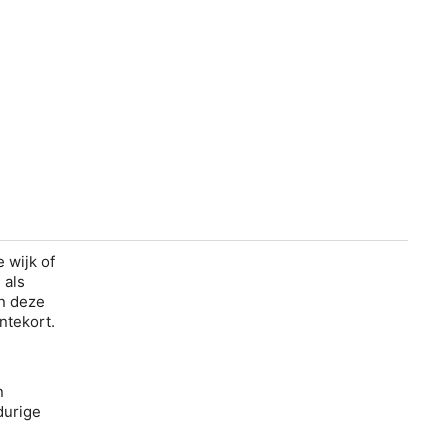
e wijk of
 als
In deze
entekort.
n
durige