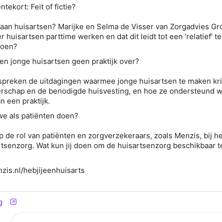
ntekort: Feit of fictie?
t aan huisartsen? Marijke en Selma de Visser van Zorgadvies G
r huisartsen parttime werken en dat dit leidt tot een ‘relatief’ t
doen?
n jonge huisartsen geen praktijk over?
spreken de uitdagingen waarmee jonge huisartsen te maken kri
rschap en de benodigde huisvesting, en hoe ze ondersteund 
n een praktijk.
we als patiënten doen?
p de rol van patiënten en zorgverzekeraars, zoals Menzis, bij he
tsenzorg. Wat kun jij doen om de huisartsenzorg beschikbaar t
zis.nl/hebjijeenhuisarts
g