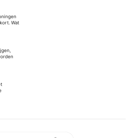
roningen
ekort. Wat
jgen,
worden
t
e