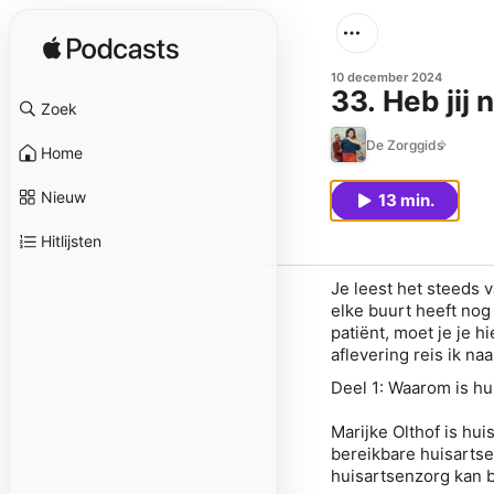
10 december 2024
33. Heb jij
Zoek
De Zorggids
Home
Nieuw
13 min.
Hitlijsten
Je leest het steeds v
elke buurt heeft nog
patiënt, moet je je 
aflevering reis ik na
Deel 1: Waarom is hu
Marijke Olthof is hui
bereikbare huisartse
huisartsenzorg kan 