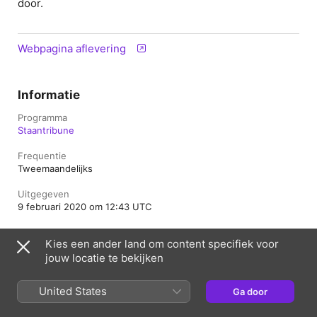
door.
Webpagina aflevering
Informatie
Programma
Staantribune
Frequentie
Tweemaandelijks
Uitgegeven
9 februari 2020 om 12:43 UTC
Lengte
Kies een ander land om content specifiek voor
47 min.
jouw locatie te bekijken
Beoordeling
Veilig
United States
Ga door