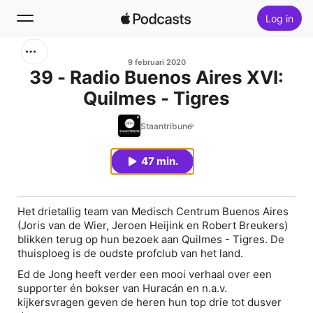
Log in
Zoek
9 februari 2020
39 - Radio Buenos Aires XVI:
Quilmes - Tigres
Home
Staantribune
Nieuw
47 min.
Hitlijsten
Het drietallig team van Medisch Centrum Buenos Aires
(Joris van de Wier, Jeroen Heijink en Robert Breukers)
blikken terug op hun bezoek aan Quilmes - Tigres. De
thuisploeg is de oudste profclub van het land.
Ed de Jong heeft verder een mooi verhaal over een
supporter én bokser van Huracán en n.a.v.
kijkersvragen geven de heren hun top drie tot dusver