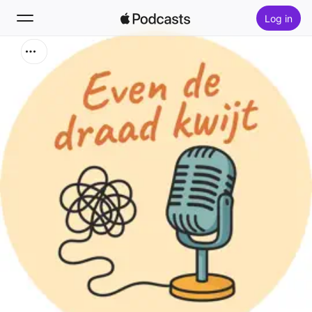
Log in
Zoek
Home
Nieuw
Hitlijsten