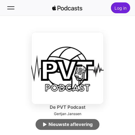
Log in
Volg
Zoek
Home
Nieuw
Hitlijsten
De PVT Podcast
Gertjan Janssen
Nieuwste aflevering