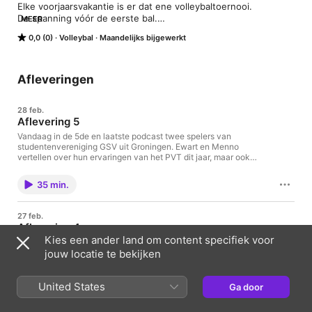
Elke voorjaarsvakantie is er dat ene volleybaltoernooi.

De spanning vóór de eerste bal.

MEER
De verhalen langs de lijn, in de kleedkamer, na het laatste 
0,0 (0)
Volleybal
Maandelijks bijgewerkt
fluitsignaal.

In deze podcast staan we stil bij wat je niet altijd ziet:

de verhalen achter en tijdens het Pvt-toernooi.
Afleveringen
28 feb.
Aflevering 5
Vandaag in de 5de en laatste podcast twee spelers van
studentenvereniging GSV uit Groningen. Ewart en Menno
vertellen over hun ervaringen van het PVT dit jaar, maar ook
van hun eerdere jaren. Zo vertelt Ewart het verschil tussen zijn
eerste jaar als teler en nu als ervaren speler.
35 min.
27 feb.
Aflevering 4
Kies een ander land om content specifiek voor
Vandaag in de podcast Erik (vader) en Norah (dochter) over
haar eerste PVT met de ervaring en kennis van vader en zijn
jouw locatie te bekijken
verhaal over zijn PVT finale in 1995 (of 1996). Waar generaties
samen gebonden zijn door een volleybaltoernooi in Assen
United States
Ga door
37 min.