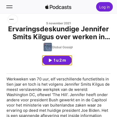
Log in
Zoek
5 november 2021
Ervaringsdeskundige Jennifer
Smits Kilgus over werken in
Home
Washington DC
Global Gossip
Nieuw
1 u 2 m
Hitlijsten
Werkweken van 70 uur, elf verschillende functietitels in
tien jaar en toch is het volgens Jennifer Smits Kilgus de
meest verslavende werkplek van de wereld:
Washington DC, oftewel '
The Hill'
. Jennifer heeft onder
andere voor president Bush gewerkt en in de Capitool
voor het ministerie van buitenlandse zaken waar ze
ervaring op deed met huidige president Joe Biden. Het
is een spannende aflevering met
inside information