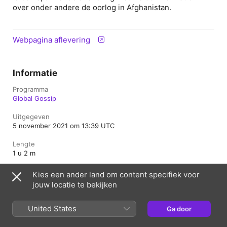
over onder andere de oorlog in Afghanistan.
Webpagina aflevering
Informatie
Programma
Global Gossip
Uitgegeven
5 november 2021 om 13:39 UTC
Lengte
1 u 2 m
Aflevering
Kies een ander land om content specifiek voor
15
jouw locatie te bekijken
Beoordeling
Veilig
United States
Ga door