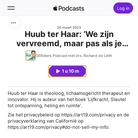
Log in
Zoek
30 maart 2023
Huub ter Haar: ‘We zijn
vervreemd, maar pas als je
Home
aanwezig bent in je lijf kun je
OERsterk Podcast met drs. Richard de Leth
Nieuw
ontspannen en helen‘
1 u 10 m
Hitlijsten
Huub ter Haar is theoloog, lichaamsgericht therapeut en
innovator. Hij is auteur van het boek ‘Lijfkracht, Sleutel
tot ontspanning, heling en ruimte’.
Zie het privacybeleid op https://art19.com/privacy en de
privacyverklaring van Californië op
https://art19.com/privacy#do-not-sell-my-info.