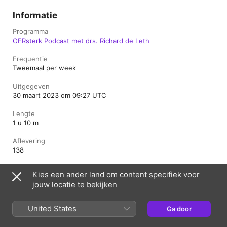
Informatie
Programma
OERsterk Podcast met drs. Richard de Leth
Frequentie
Tweemaal per week
Uitgegeven
30 maart 2023 om 09:27 UTC
Lengte
1 u 10 m
Aflevering
138
Beoordeling
Kies een ander land om content specifiek voor
Veilig
jouw locatie te bekijken
United States
Ga door
Nederland
English (UK)