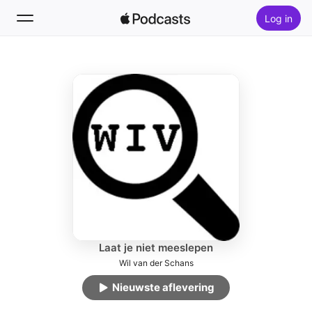
Log in
Volg
Zoek
Home
Nieuw
Hitlijsten
Laat je niet meeslepen
Wil van der Schans
Nieuwste aflevering