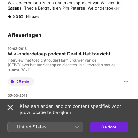
Wiv-onderdeloep is een onderzoeksproject van Wil van der 
Schans, Thecla Berghuis en Pim Peterse. We onderzoeken de 
MEER
werking van inlichtingen en veiligheidsdiensten onder de 
0,0 (0)
Nieuws
nieuwe Wet inlichtingen en veiligheidsdiensten (Wiv) zie ook 
https://wiv-onderdeloep.nl
Afleveringen
10-03-2018
Wiv-onderdeloep podcast Deel 4 Het toezicht
Interview met toezichthouder Harm Brouwer van de
(CTIVD)over het toezicht op de diensten. Is hij tevreden met de
nieuwe Wiv?
25 min.
05-03-2018
Stelling 4 - Nederland moet in Brussel
Kies een ander land om content specifiek voor
wedijveren voor een Europese Wiv
jouw locatie te bekijken
Wiv-onderdeloep-debat in Nieuwspoort op 1 maart 2018. Met
Jelle van Buuren en Pieter Bindt. Presentatie Kemal Rijken en
Wil van der Schans. Panel: Paul Abels (ISGA), Pieter Bindt
United States
Ga door
(MIVD), Jelle van Buuren (ISGA), Vincent Böhre (Privacy First),
29 min.
Quirine Eijkman (College voor de Rechten van de Mens),
Constant Hijzen (ISGA) en David Korteweg (Bits of Freedom)