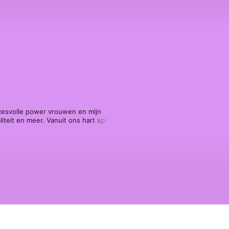
esvolle power vrouwen en mijn 
liteit en meer. Vanuit ons hart spreken 
t aankijken en met inzichten je leven 
Ontdek je ware kracht en potentie 
ze podcast met power je brengt.