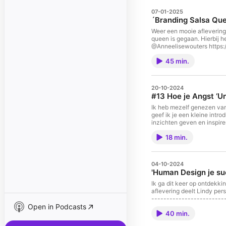
07-01-2025
´Branding Salsa Qu
Weer een mooie aflevering
queen is gegaan. Hierbij h
@Anneelisewouters https:
45 min.
20-10-2024
#13 Hoe je Angst ‘U
Ik heb mezelf genezen van 
geef ik je een kleine intro
inzichten geven en inspire
18 min.
04-10-2024
'Human Design je su
Ik ga dit keer op ontdekkingstocht naa
aflevering deelt Lindy persoonlijke i
-----------------------
Open in Podcasts
40 min.