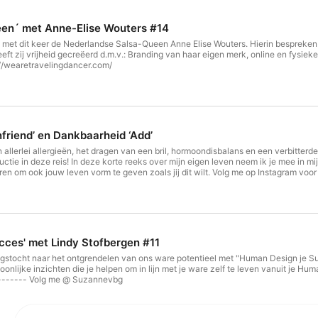
een´ met Anne-Elise Wouters #14
 met dit keer de Nederlandse Salsa-Queen Anne Elise Wouters. Hierin bespreke
eeft zij vrijheid gecreëerd d.m.v.: Branding van haar eigen merk, online en fysiek
//wearetravelingdancer.com/
nfriend’ en Dankbaarheid ‘Add’
allerlei allergieën, het dragen van een bril, hormoondisbalans en een verbitterde
ductie in deze reis! In deze korte reeks over mijn eigen leven neem ik je mee in m
ren om ook jouw leven vorm te geven zoals jij dit wilt. Volg me op Instagram vo
cces' met Lindy Stofbergen #11
r het ontgrendelen van ons ware potentieel met "Human Design je Succes." We hebben allemaal een unieke blauwdruk in 
nzichten die je helpen om in lijn met je ware zelf te leven vanuit je Human Design chart. Let's dive in! ---------
-------- Volg me @ Suzannevbg