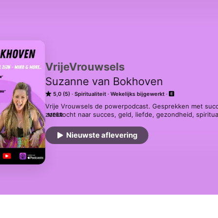
VrijeVrouwsels
Suzanne van Bokhoven
5,0 (5)
Spiritualiteit
Wekelijks bijgewerkt
Vrije Vrouwsels de powerpodcast. Gesprekken met succ
zoektocht naar succes, geld, liefde, gezondheid, spiritua
MEER
zonder taboes met een gezonde dosis humor. Je eigen shi
zelf bepalen en gaan leven vanuit passie en zelfliefde. 
Nieuwste aflevering
vanuit flow en laat je meenemen in de inzichten, die de