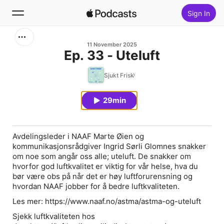
Sign In
Search
11 November 2025
Ep. 33 - Uteluft
Home
Sjukt Frisk
New
29min
Top Charts
Avdelingsleder i NAAF Marte Øien og
kommunikasjonsrådgiver Ingrid Sørli Glomnes snakker
om noe som angår oss alle; uteluft. De snakker om
hvorfor god luftkvalitet er viktig for vår helse, hva du
bør være obs på når det er høy luftforurensning og
hvordan NAAF jobber for å bedre luftkvaliteten.
Les mer: https://www.naaf.no/astma/astma-og-uteluft
Sjekk luftkvaliteten hos