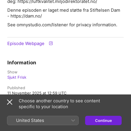
deg: https://luftkvalitet.miljodirektoratet.no/
Denne episoden er laget med støtte fra Stiftelsen Dam
- https://dam.no/
See omnystudio.com/listener for privacy information.
Episode Webpage
Information
Show
Sjukt Frisk
Published
11 November 2025 at 12:59 UTC
Choose another country to see content
Length
specific to your location
29 min
Rating
United States
Continue
Clean