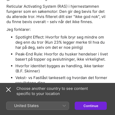
Reticular Activating System (RAS) i hjernestammen
fungerer som en søkemotor: Den gir deg bevis for det
du allerede tror. Hvis filteret ditt sier "ikke god nok", vil
du finne bevis overalt – selv når det ikke finnes.
Jeg forklarer:
Spotlight Effect: Hvorfor folk bryr seg mindre om
deg enn du tror (Kun 23% legger merke til hva du
har på deg, selv om det er noe pinlig)
Peak-End Rule: Hvorfor du husker hendelser i livet
basert på topper og avslutninger, ikke virkelighet.
Hvorfor identitet bygges av handling, ikke tanker
(B.F. Skinner)
Vekst- vs Fastlåst tankesett og hvordan det former
resultatene dine
Choose another country to see content
Samt historier fra min egen coaching: Lederen som
specific to your location
jobbet seg til utbrenthet for å bevise noe for en 7 år
gammel versjon av seg selv. Kvinnen som gikk fra
United States
Continue
forhold til forhold, men tok samme filter med seg hver
gang og "endte alltid opp med noen som ikke så henne".