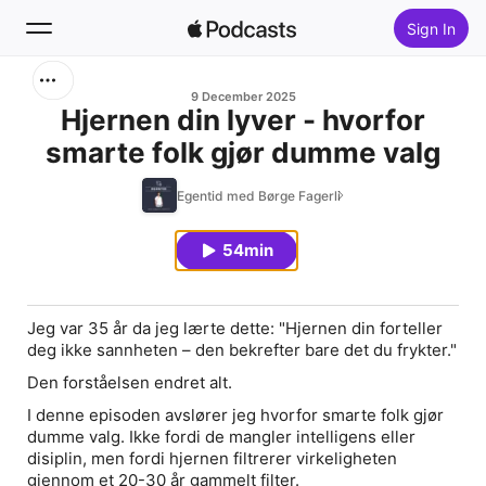
Sign In
Search
9 December 2025
Hjernen din lyver - hvorfor
smarte folk gjør dumme valg
Home
Egentid med Børge Fagerli
New
54min
Top Charts
Jeg var 35 år da jeg lærte dette: "Hjernen din forteller
deg ikke sannheten – den bekrefter bare det du frykter."
Den forståelsen endret alt.
I denne episoden avslører jeg hvorfor smarte folk gjør
dumme valg. Ikke fordi de mangler intelligens eller
disiplin, men fordi hjernen filtrerer virkeligheten
gjennom et 20-30 år gammelt filter.