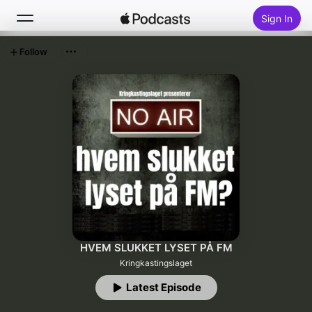
Sign In
Follow
Search
Home
New
Top Charts
HVEM SLUKKET LYSET PÅ FM
Kringkastingslaget
Latest Episode