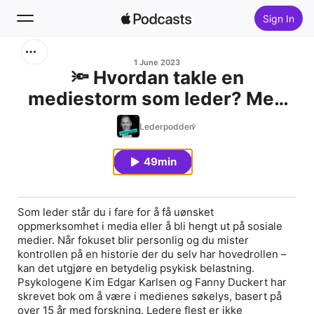
Sign In
Search
1 June 2023
🔦 Hvordan takle en
mediestorm som leder? Med
Home
psykolog Kim Edgar Karlsen
Lederpodden
New
49min
Top Charts
Som leder står du i fare for å få uønsket
oppmerksomhet i media eller å bli hengt ut på sosiale
medier.
Når fokuset blir personlig og du mister
kontrollen på en historie der du selv har hovedrollen –
kan det utgjøre en betydelig psykisk belastning.
Psykologene Kim Edgar Karlsen og Fanny Duckert har
skrevet bok om å være i medienes søkelys, basert på
over 15 år med forskning. Ledere flest er ikke