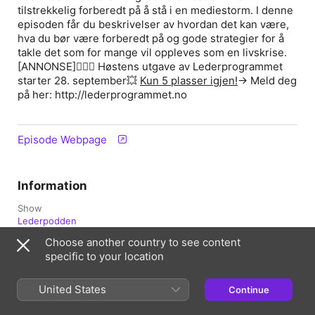
tilstrekkelig forberedt på å stå i en mediestorm. I denne
episoden får du beskrivelser av hvordan det kan være,
hva du bør være forberedt på og gode strategier for å
takle det som for mange vil oppleves som en livskrise.
[ANNONSE]
🙋🏻‍♀️ Høstens utgave av Lederprogrammet
starter 28. september
💥
Kun 5 plasser igjen!
→ Meld deg
på her: http://lederprogrammet.no
Episode Webpage
Information
Show
Lederpodden
Choose another country to see content
Frequency
specific to your location
Updated weekly
Published
United States
Continue
1 June 2023 at 20:05 UTC