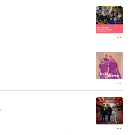
g
g
?