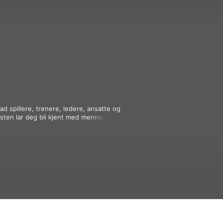
 spillere, trenere, ledere, ansatte og 
asten lar deg bli kjent med menneskene 
ter og utvikling.Podkasten produseres 