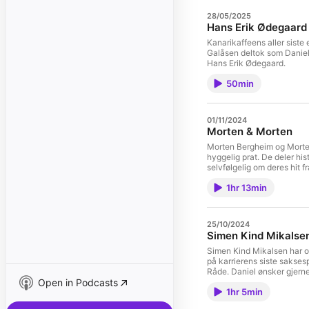
28/05/2025
Hans Erik Ødegaard
Kanarikaffeens aller siste 
Galåsen deltok som Daniel 
Hans Erik Ødegaard.
50min
01/11/2024
Morten & Morten
Morten Bergheim og Morten
hyggelig prat. De deler his
selvfølgelig om deres hit 
spesialskrevet hyllestsang 
1hr 13min
25/10/2024
Simen Kind Mikalse
Simen Kind Mikalsen har o
på karrierens siste saksesp
Råde. Daniel ønsker gjern
Open in Podcasts
mens Magnus brutalt synes 
1hr 5min
spiller kan oppleves å stå 
høstprat, der Simen deler 