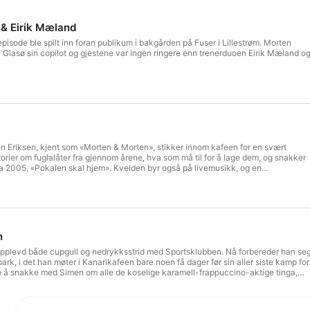
 & Eirik Mæland
episode ble spilt inn foran publikum i bakgården på Fuser i Lillestrøm. Morten
Glasø sin copilot og gjestene var ingen ringere enn trenerduoen Eirik Mæland o
 Eriksen, kjent som «Morten & Morten», stikker innom kafeen for en svært
torier om fuglalåter fra gjennom årene, hva som må til for å lage dem, og snakker
fra 2005, «Pokalen skal hjem». Kvelden byr også på livemusikk, og en
fra Rebbestad til ære for gutta. Bli med på moroa – du kan refrenget!
n
pplevd både cupgull og nedrykksstrid med Sportsklubben. Nå forbereder han se
ark, i det han møter i Kanarikafeen bare noen få dager før sin aller siste kamp for
e å snakke med Simen om alle de koselige karamell-frappuccino-aktige tinga,
det er på tide å drikke kaffen helsvart. Han ønsker svar på hvordan det som
foran en så spennende sesonginnspurt. I sum blir det hele til en forfriskende
mange av sine betraktninger og egne erfaringer. Har oppvaskmøter egentlig verdi