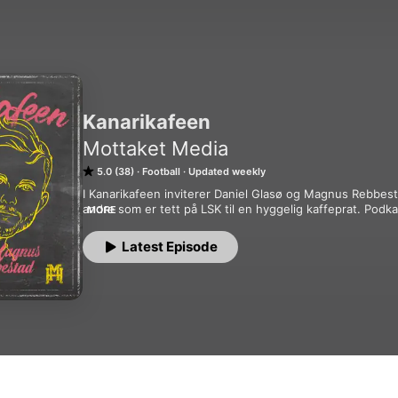
Kanarikafeen
Mottaket Media
5.0 (38)
Football
Updated weekly
I Kanarikafeen inviterer Daniel Glasø og Magnus Rebbestad
andre som er tett på LSK til en hyggelig kaffeprat. Podk
MORE
som har det daglige ansvaret for Sportsklubbens resulta
av Mottaket Media og inneholder annonsering.
Latest Episode