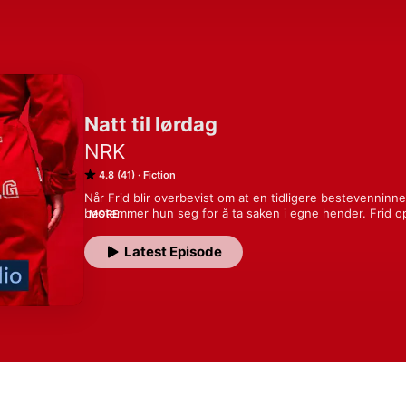
Natt til lørdag
NRK
4.8 (41)
Fiction
Når Frid blir overbevist om at en tidligere bestevenninne h
bestemmer hun seg for å ta saken i egne hender. Frid o
MORE
daglige episoder oppdaterer og involverer hun lytterne i
det egentlig som skjedde natt til lørdag?

Latest Episode
Natt til lørdag er en fiktiv krimpodcast produsert av Rubi
Medvirkende:

Skuespillere: Selma Moren, Ilyas Zannachi, Sofie Asplin.

Executive: Cathinka Rondan

Produsent og regi: Ingrid Torjesen

Manus og regi: Rolf-Magne Golten Andersen

Manus: Tomas Solli

Lyddesign: Hans Kristen Hyrve
