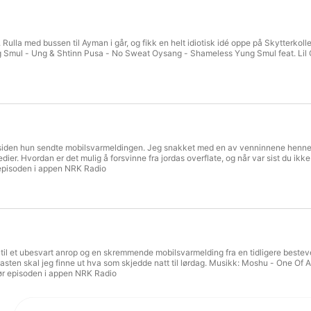
Redaktør: Gunhild Nymoen

SoMe: Magni Sørløkk

Kjenning: Medium – Soundsapart. Hør alle episodene i 
. Rulla med bussen til Ayman i går, og fikk en helt idiotisk idé oppe på Skytterko
Smul - Ung & Shtinn Pusa - No Sweat Oysang - Shameless Yung Smul feat. Lil Go
den hun sendte mobilsvarmeldingen. Jeg snakket med en av venninnene hennes, og 
medier. Hvordan er det mulig å forsvinne fra jordas overflate, og når var sist du 
episoden i appen NRK Radio
til et ubesvart anrop og en skremmende mobilsvarmelding fra en tidligere bestev
kasten skal jeg finne ut hva som skjedde natt til lørdag. Musikk: Moshu - One Of
ør episoden i appen NRK Radio