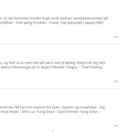
appen NRK Radio
llen. Er det forresten innafor å gå rundt med en samtykkekontrakt på
ldfish - Helt ærlig Ponette – Freak. Hør episoden i appen NRK
fant ut at noen dro på nach natt til lørdag. Ellers har jeg sett
ikke sjekka Messenger på to dager? Musikk: Dagny - That Feeling
enninne. Nå har hun stukket fra byen, bussen og russetiden. Jeg
 A Kind Imsito - Min Luv Yung Smul - God i formen Yung Smul -