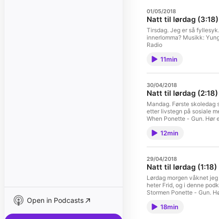
01/05/2018
Natt til lørdag (3:18)
Tirsdag. Jeg er så fyllesyk
innerlomma? Musikk: Yung 
Radio
11min
30/04/2018
Natt til lørdag (2:18)
Mandag. Første skoledag si
etter livstegn på sosiale 
When Ponette - Gun. Hør 
12min
29/04/2018
Natt til lørdag (1:18)
Lørdag morgen våknet jeg 
heter Frid, og i denne pod
Stormen Ponette - Gun. H
Open in Podcasts
18min