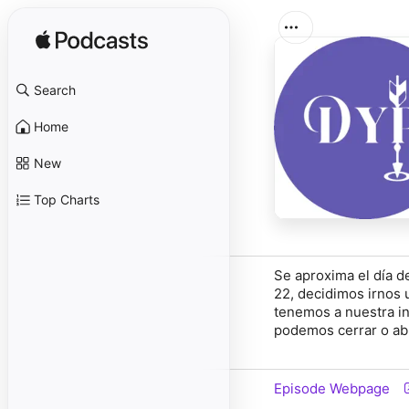
Search
Home
New
Top Charts
Se aproxima el día d
22, decidimos irnos 
tenemos a nuestra i
podemos cerrar o abr
Episode Webpage