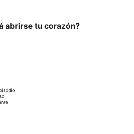
á abrirse tu corazón?
pisodio
so,
ente