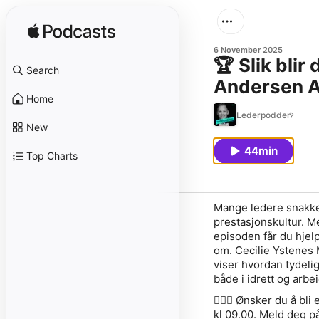
6 November 2025
🏆 Slik bli
Search
Andersen 
Home
Lederpodden
New
44min
Top Charts
Mange ledere snakke
prestasjonskultur. Me
episoden får du hjelp
om. Cecilie Ystenes
viser hvordan tydeli
både i idrett og arbei
🙋🏻‍♀️
Ønsker du å bli
kl 09.00. Meld deg på