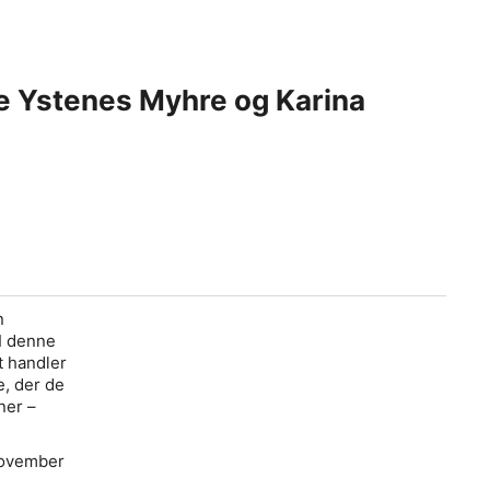
lie Ystenes Myhre og Karina
n
 I denne
t handler
e
, der de
ner –
 november