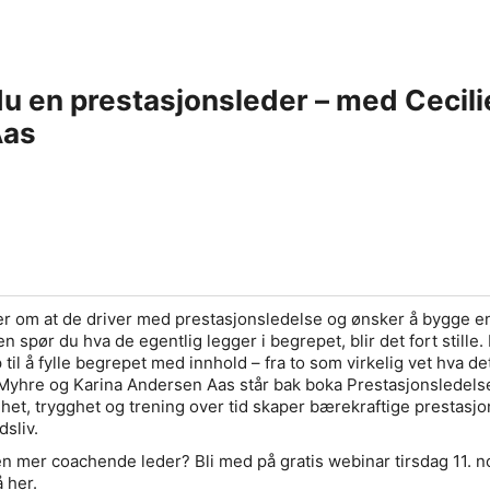
r du en prestasjonsleder – med Ceci
Aas
r om at de driver med prestasjonsledelse og ønsker å bygge e
n spør du hva de egentlig legger i begrepet, blir det fort stille.
 til å fylle begrepet med innhold – fra to som virkelig vet hva de
 Myhre og Karina Andersen Aas står bak boka
Prestasjonsledels
ghet, trygghet og trening over tid skaper bærekraftige prestasjo
dsliv.
 en mer coachende leder?
Bli med på gratis webinar tirsdag 11.
 her.