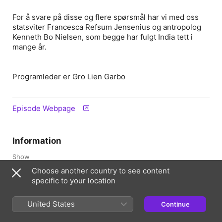
For å svare på disse og flere spørsmål har vi med oss
statsviter Francesca Refsum Jensenius og antropolog
Kenneth Bo Nielsen, som begge har fulgt India tett i
mange år.
Programleder er Gro Lien Garbo
Episode Webpage
Information
Show
Universitetspodden
Choose another country to see content
specific to your location
Frequency
Every two months
United States
Continue
Published
12 April 2024 at 10:49 UTC