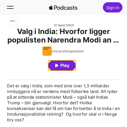
Sign In
Search
12 April 2024
Valg i India: Hvorfor ligger
populisten Narendra Modi an til
Home
å vinne for tredje gang?
Universitetspodden
New
Play
Top Charts
Det er valg i India, som med sine over 1,3 milliarder
innbyggere nå er verdens mest folkerike land. Alt tyder
på at sittende statsminister Modi – også kalt Indias
Trump – blir gjenvalgt. Hvorfor det? Hvilke
konsekvenser kan det få om han fortsetter å ta India i en
hindunasjonalistisk retning? Og hvorfor skal vi i Norge
bry oss?