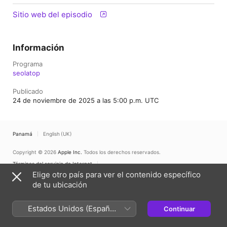
Sitio web del episodio
Información
Programa
seolatop
Publicado
24 de noviembre de 2025 a las 5:00 p.m. UTC
Panamá
English (UK)
Copyright © 2026
Apple Inc.
Todos los derechos reservados.
Términos del servicio de Internet
El reproductor web de Apple Podcasts y la privacidad
Elige otro país para ver el contenido específico
Advertencia sobre cookies
Soporte
Comentarios
de tu ubicación
Estados Unidos (Español
Continuar
México)