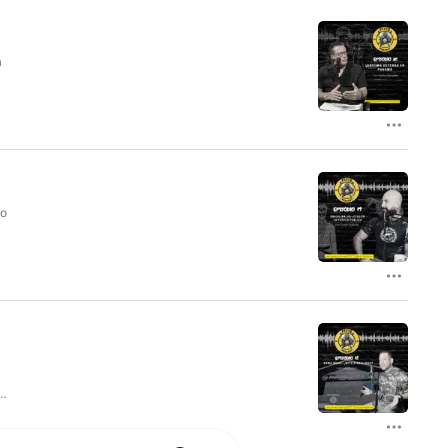
a
k
io
t
s.