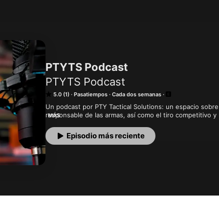
PTYTS Podcast
PTYTS Podcast
5.0 (1)
Pasatiempos
Cada dos semanas
Un podcast por PTY Tactical Solutions: un espacio sobre 
responsable de las armas, así como el tiro competitivo y 
MÁS
educar, promover y afianzar la cultura de armas legales 
formar parte para aprender, entrenar y conocer más sobr
Episodio más reciente
relacionados, ¡suscríbete! has llegado al lugar indicado. 

Una producción de PTY Tactical Solutions. No vendemos
responsable de armas respaldado y protegido por la ley.