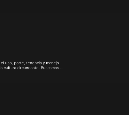
el uso, porte, tenencia y manejo 
la cultura circundante. Buscamos 
creando así comunidad. Si quieres 
e armas y temas de interés 
 armas de fuego. Promovemos el uso 