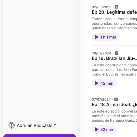
02/03/2025
Ep 20. Legítima def
Estrenamos la tercera tempor
oportunidad, conversamos 
quien nos trae informació
educar. ¡Si te gusta, compártelo. Si tienes dudas, comentarios o anécdotas, déjalo en los comentarios! Si
1 h 1 min
quieres tener en tu suéter 
para ti. @Cultura.guerrera
View, local 15. www.ptytacticalsolutions.com . DISCLAIM
munición o accesorios 
26/07/2024
RESPONSABILIDAD, SU U
Ep 19. Brazilian Jiu-
RODEAN" #PTYTSPodcas
En esta oportunidad, conv
para las unidades de la Fu
como el BJJ, es necesario para
forma parte del equipo de
42 min
Forman parte de Serpente que se
tener en tu suéter o gorra 
@Cultura.guerrera Este pod
local 15. www.ptytacticalsolutions.com . DISCLAIMER: PTY Tactical 
07/07/2024
accesorios de armas. "
Ep. 18 Arma ideal: ¿
USO IRRESPONSABLE RE
#Panama #PTY
En este episodio, convers
también sobre el arma idea
amigos de Panama Guns. Si
Abrir en Podcasts
Están en Carrasquilla, Ciud
32 min
táctico, recuerda que Cult
Tactical Solutions. Visíta