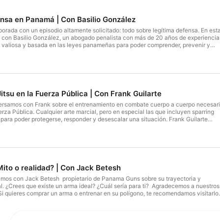
ensa en Panamá | Con Basilio González
ada con un episodio altamente solicitado: todo sobre legítima defensa. En esta
con Basilio González, un abogado penalista con más de 20 años de experiencia
n valiosa y basada en las leyes panameñas para poder comprender, prevenir y
o gorra un arte gráfico táctico, recuerda que Cultura Guerrera los fabrica y diseñ
 Este podcast es producido por PTY Tactical Solutions. Visítanos en Plaza Albroo
ER: PTY Tactical Solutions NO vende armas,
de armas. "EL USO Y MANEJO DE 4RMAS DE FUEGO ES UNA GRAN
SO IRRESPONSABLE REPRESENTA UN PELIGRO PARA USTED Y LOS QUE LO
Jitsu en la Fuerza Pública | Con Frank Guilarte
t #Panama #PTY
ersamos con Frank sobre el entrenamiento en combate cuerpo a cuerpo necesar
erza Pública. Cualquier arte marcial, pero en especial las que incluyen sparring
 poder protegerse, responder y desescalar una situación. Frank Guilarte
 Serpente West. Chequéalos aquí: https://www.instagram.com/serpente_west/
 encuentra en toda Panamá con distintas academias. Por último, si quieres
un arte gráfico táctico, recuerda que Cultura Guerrera los fabrica y diseña para ti.
cast es producido por PTY Tactical Solutions. Visítanos en Plaza Albrook View,
Solutions NO vende armas, munición o
EL USO Y MANEJO DE 4RMAS DE FUEGO ES UNA GRAN RESPONSABILIDAD, SU
Mito o realidad? | Con Jack Betesh
PRESENTA UN PELIGRO PARA USTED Y LOS QUE LO RODEAN" #PTYTSPodcas
amos con Jack Betesh propietario de Panama Guns sobre su trayectoria y
l. ¿Crees que existe un arma ideal? ¿Cuál sería para ti? Agradecemos a nuestros
 quieres comprar un arma o entrenar en su polígono, te recomendamos visitarlo
ad de Panamá.Por último, si quieres tener en tu suéter o gorra un arte gráfico
ura Guerrera los fabrica y diseña para ti. Este podcast es producido por PTY
nos en Plaza Albrook View, local 15. www.ptytacticalsolutions.com . DISCLAIMER: