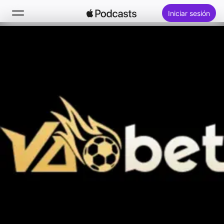
Iniciar sesión
Buscar
Inicio
Novedades
Lo más escuchado