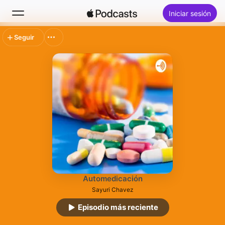
Iniciar sesión
Seguir
Buscar
Inicio
Novedades
Lo más escuchado
Automedicación
Sayuri Chavez
Episodio más reciente