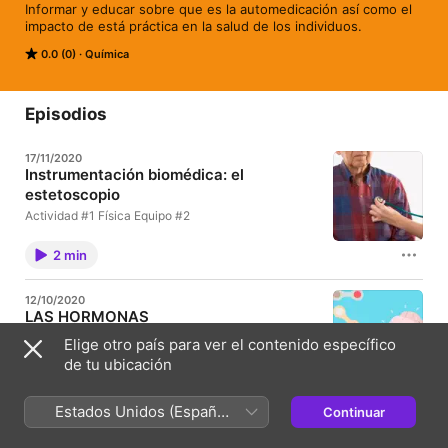
Informar y educar sobre que es la automedicación así como el 
impacto de está práctica en la salud de los individuos.
0.0 (0)
Química
Episodios
17/11/2020
Instrumentación biomédica: el
estetoscopio
Actividad #1 Física Equipo #2
2 min
12/10/2020
LAS HORMONAS
En el siguiente podcast explicaremos las funciones
Elige otro país para ver el contenido específico
de las hormonas en el comportamiento humano
de tu ubicación
4 min
Estados Unidos (Español
Continuar
México)
18/09/2020