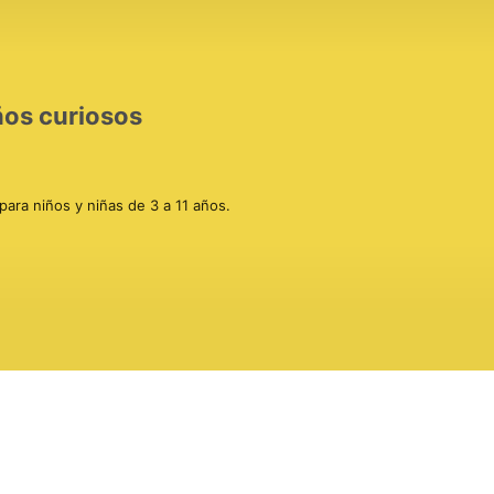
ños curiosos
para niños y niñas de 3 a 11 años. 

as

ludos

, "Buenas noches, Cráneo" y "Orbit".

org/nuestros-valores