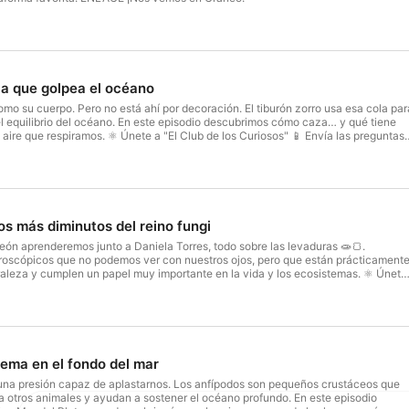
la que golpea el océano
omo su cuerpo. Pero no está ahí por decoración. El tiburón zorro usa esa cola par
el equilibrio del océano. En este episodio descubrimos cómo caza… y qué tiene
spiramos. ⚛️ Únete a "⁠⁠⁠⁠⁠⁠⁠⁠⁠⁠⁠⁠⁠⁠⁠⁠⁠⁠⁠⁠⁠⁠⁠⁠⁠El Club de los Curiosos⁠⁠⁠⁠⁠⁠⁠⁠⁠⁠⁠⁠⁠⁠⁠⁠⁠⁠⁠⁠⁠⁠⁠⁠⁠" 📱 Envía las preguntas
 📣 Saludos y cumpleaños: ⁠⁠⁠⁠⁠⁠⁠⁠⁠⁠⁠⁠⁠⁠⁠⁠⁠⁠⁠⁠⁠⁠⁠⁠⁠⁠⁠⁠⁠⁠⁠⁠⁠⁠⁠⁠⁠⁠⁠⁠⁠⁠⁠⁠⁠⁠⁠⁠⁠⁠⁠⁠⁠⁠⁠⁠⁠⁠⁠⁠⁠⁠⁠⁠⁠⁠⁠⁠⁠⁠⁠⁠⁠⁠⁠⁠⁠⁠⁠⁠⁠⁠⁠⁠⁠⁠⁠Información⁠⁠⁠⁠⁠⁠⁠⁠⁠⁠⁠⁠⁠⁠⁠⁠⁠⁠⁠⁠⁠⁠⁠⁠⁠⁠⁠⁠⁠ 🍎 Para docentes:⁠⁠⁠⁠⁠⁠⁠⁠⁠⁠⁠⁠ ⁠⁠⁠⁠⁠⁠⁠⁠⁠⁠⁠⁠⁠⁠⁠⁠⁠⁠⁠⁠⁠⁠⁠⁠⁠⁠⁠⁠⁠⁠⁠⁠⁠⁠⁠⁠⁠⁠⁠⁠⁠⁠⁠⁠⁠⁠⁠⁠⁠⁠⁠⁠⁠⁠⁠⁠⁠⁠⁠⁠⁠Envía preguntas de tu
⁠⁠⁠⁠⁠⁠⁠⁠ 🖍️ Descargables:⁠⁠⁠⁠⁠⁠⁠⁠⁠⁠⁠⁠⁠⁠⁠⁠⁠⁠⁠⁠⁠ ⁠Actividades⁠⁠⁠⁠⁠⁠⁠⁠⁠⁠⁠⁠⁠⁠⁠⁠⁠⁠⁠⁠⁠⁠ | ⁠⁠⁠⁠⁠⁠⁠⁠⁠⁠⁠⁠⁠⁠⁠⁠⁠⁠⁠⁠⁠⁠⁠⁠⁠⁠⁠⁠⁠⁠⁠⁠⁠⁠⁠⁠⁠⁠⁠⁠⁠⁠⁠⁠⁠⁠⁠⁠⁠⁠⁠⁠⁠⁠⁠⁠⁠⁠⁠⁠⁠⁠⁠⁠⁠⁠⁠⁠⁠⁠⁠⁠⁠⁠⁠⁠⁠⁠⁠⁠Páginas para colorear⁠⁠⁠⁠⁠⁠⁠⁠⁠⁠⁠⁠⁠⁠⁠⁠⁠⁠⁠⁠⁠⁠ 🎙️ Más podcasts de Cumbre Kids:
⁠⁠⁠⁠⁠⁠⁠⁠⁠⁠⁠⁠⁠⁠⁠⁠⁠⁠⁠⁠⁠Sitio Web⁠⁠⁠⁠⁠⁠⁠⁠⁠⁠⁠⁠⁠⁠⁠⁠⁠⁠⁠⁠⁠⁠ Nuestra promesa a las familias y contáctenos sobre un episodio: ⁠⁠⁠⁠⁠⁠⁠⁠⁠⁠⁠⁠⁠⁠⁠⁠⁠⁠⁠⁠Lea más y/o escríbanos⁠
os más diminutos del reino fungi
eón aprenderemos junto a Daniela Torres, todo sobre las levaduras 🧫🍞.
oscópicos que no podemos ver con nuestros ojos, pero que están prácticament
raleza y cumplen un papel muy importante en la vida y los ecosistemas. ⚛️ Únete
⁠⁠⁠⁠⁠⁠⁠⁠⁠⁠⁠⁠⁠⁠⁠⁠⁠⁠⁠⁠" 📱 Envía las preguntas de tus peques: ⁠⁠⁠⁠⁠⁠⁠⁠⁠⁠⁠⁠⁠⁠⁠⁠⁠⁠⁠⁠⁠⁠⁠⁠⁠⁠⁠⁠⁠⁠Información⁠⁠⁠⁠⁠⁠⁠⁠⁠⁠⁠⁠⁠⁠⁠⁠⁠⁠⁠⁠⁠⁠⁠⁠⁠⁠⁠⁠⁠⁠ 📣 Saludos y cumpleaños:
⁠⁠⁠⁠⁠⁠⁠⁠⁠⁠⁠⁠⁠⁠⁠⁠⁠⁠⁠⁠⁠⁠⁠ 🍎 Para docentes:⁠⁠⁠⁠⁠⁠⁠⁠⁠⁠⁠⁠ ⁠⁠⁠⁠⁠⁠⁠⁠⁠⁠⁠⁠⁠⁠⁠⁠⁠⁠⁠⁠⁠⁠⁠⁠⁠⁠⁠⁠⁠⁠⁠⁠⁠⁠⁠⁠⁠⁠⁠⁠⁠⁠⁠⁠⁠⁠⁠⁠⁠⁠⁠⁠⁠⁠⁠⁠⁠⁠⁠⁠Envía preguntas de tu clase⁠⁠⁠⁠⁠⁠⁠⁠⁠⁠⁠⁠⁠⁠⁠⁠⁠⁠⁠⁠⁠⁠ |⁠⁠⁠⁠⁠⁠⁠⁠⁠⁠⁠⁠⁠⁠⁠⁠⁠⁠⁠⁠⁠ ⁠Actividades⁠⁠⁠⁠⁠⁠⁠⁠⁠⁠⁠⁠⁠⁠⁠⁠⁠⁠⁠⁠⁠⁠ 🖍️ Descargables:⁠⁠⁠⁠⁠⁠⁠⁠⁠⁠⁠⁠⁠⁠⁠⁠⁠⁠⁠⁠ ⁠Actividades⁠⁠⁠⁠⁠⁠⁠⁠⁠⁠⁠⁠⁠⁠⁠⁠⁠⁠⁠⁠⁠ |
áginas para colorear⁠⁠⁠⁠⁠⁠⁠⁠⁠⁠⁠⁠⁠⁠⁠⁠⁠⁠⁠⁠⁠ 🎙️ Más podcasts de Cumbre Kids: ⁠⁠⁠⁠⁠⁠⁠⁠⁠⁠⁠⁠⁠⁠⁠⁠⁠⁠⁠⁠⁠⁠⁠⁠⁠⁠⁠⁠⁠⁠⁠⁠⁠⁠⁠⁠⁠⁠⁠⁠⁠⁠⁠⁠⁠⁠⁠⁠⁠⁠⁠⁠⁠⁠⁠⁠⁠⁠⁠⁠⁠⁠⁠⁠⁠⁠⁠⁠⁠⁠⁠⁠⁠⁠⁠⁠⁠⁠⁠Sitio Web⁠⁠⁠⁠⁠⁠⁠⁠⁠⁠⁠⁠⁠⁠⁠⁠⁠⁠⁠⁠⁠ Nuestra promesa a las familias y
⁠⁠⁠⁠⁠⁠⁠⁠⁠⁠⁠⁠⁠⁠⁠Lea más y/o escríbanos⁠
rema en el fondo del mar
y una presión capaz de aplastarnos. Los anfípodos son pequeños crustáceos que
 a otros animales y ayudan a sostener el océano profundo. En este episodio