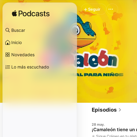
Seguir
Buscar
Inicio
Novedades
Lo más escuchado
Episodios
28 may.
¡Camaleón tiene un 
⚛️ Sigue Cráneo en tu pla