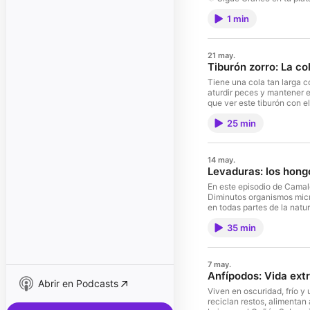
1 min
21 may.
Tiburón zorro: La co
Tiene una cola tan larga c
aturdir peces y mantener 
que ver este tiburón con el aire que re
de tus peques: ⁠⁠⁠⁠⁠⁠⁠⁠⁠⁠⁠⁠⁠⁠⁠⁠⁠⁠⁠⁠⁠⁠⁠⁠⁠⁠⁠⁠⁠⁠⁠Información⁠⁠⁠⁠⁠⁠⁠⁠⁠⁠⁠⁠⁠⁠⁠⁠⁠⁠⁠⁠⁠⁠⁠⁠⁠⁠⁠⁠⁠⁠⁠
25 min
clase⁠⁠⁠⁠⁠⁠⁠⁠⁠⁠⁠⁠⁠⁠⁠⁠⁠⁠⁠⁠⁠⁠⁠ |⁠⁠⁠⁠⁠⁠⁠⁠⁠⁠⁠⁠⁠⁠⁠⁠⁠⁠⁠⁠⁠⁠ ⁠Actividades⁠⁠⁠⁠⁠⁠⁠⁠⁠⁠⁠⁠⁠⁠⁠
⁠⁠⁠⁠⁠⁠⁠⁠⁠⁠⁠⁠⁠⁠⁠⁠⁠⁠⁠⁠⁠⁠⁠⁠⁠⁠⁠⁠⁠⁠⁠⁠⁠⁠⁠⁠⁠⁠⁠⁠⁠⁠⁠⁠⁠⁠⁠⁠⁠⁠⁠⁠⁠⁠⁠⁠⁠⁠⁠
14 may.
Levaduras: los hong
En este episodio de Camal
Diminutos organismos micr
en todas partes de la natu
a "⁠⁠⁠⁠⁠⁠⁠⁠⁠⁠⁠⁠⁠⁠⁠⁠⁠⁠⁠⁠⁠⁠⁠⁠El Club de los Curiosos⁠⁠⁠⁠
35 min
⁠⁠⁠⁠⁠⁠⁠⁠⁠⁠⁠⁠⁠⁠⁠⁠⁠⁠⁠⁠⁠⁠⁠⁠⁠⁠⁠⁠⁠⁠⁠⁠⁠⁠⁠⁠⁠⁠⁠⁠⁠⁠⁠⁠⁠⁠⁠⁠⁠⁠⁠⁠⁠⁠⁠⁠⁠⁠⁠⁠⁠⁠⁠⁠⁠⁠⁠⁠⁠⁠⁠⁠⁠⁠⁠⁠⁠⁠⁠⁠⁠⁠⁠⁠⁠⁠Información⁠⁠⁠⁠⁠
⁠⁠⁠⁠⁠⁠⁠⁠⁠⁠⁠⁠⁠⁠⁠⁠⁠⁠⁠⁠⁠⁠⁠⁠⁠⁠⁠⁠⁠⁠⁠⁠⁠⁠⁠⁠⁠⁠⁠⁠⁠⁠⁠⁠⁠⁠⁠⁠⁠⁠⁠⁠⁠⁠⁠⁠⁠⁠⁠⁠⁠⁠⁠⁠⁠⁠⁠⁠⁠⁠⁠⁠⁠⁠⁠⁠⁠⁠⁠P
contáctenos sobre un episodio: ⁠⁠⁠⁠
7 may.
Anfípodos: Vida ext
Abrir en Podcasts
Viven en oscuridad, frío 
reciclan restos, alimentan