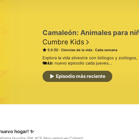
Camaleón: Animales para ni
Cumbre Kids
5.0 (5)
Ciencias de la vida
Cada semana
Explora la vida silvestre con biólogos y zoólogos, 
🐘 Un nuevo episodio cada jueves

MÁS
🦁 Envía preguntas: www.cumbrekids.org/pregunt
🎂 Saludos y cumpleaños: www.cumbrekids.org/sa
Episodio más reciente
Un podcast de Cumbre Kids, creadores de "Cráneo"
Nuestra promesa a las familias: www.cumbrekids.
nuevo hogar! ✨
taforma favorita: ENLACE ¡Nos vemos en Cráneo!