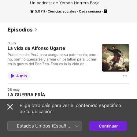
Un podcast de Yerson Herrera Borja
5.0 (1)
Ciencias sociales
Cada semana
Episodios
3 jun
La vida de Alfonso Ugarte
Pudo irse del Perú para asegurar su patrimonio, pero
no, prefirió quedarse y armar un batallón para luchar
en la guerra del Pacífico. Esta es la la vida de
Alfonso Ugarte.
4 min
28 may
LA GUERRA FRÍA
Un mundo dividido, eso fue la Guerra Fría. Un periodo de grande
Elige otro país para ver el contenido específico
tensión políticas y militares.
de tu ubicación
5 min
Estados Unidos (Español
Continuar
México)
22 may.
LA REFORMA PROTESTANTE