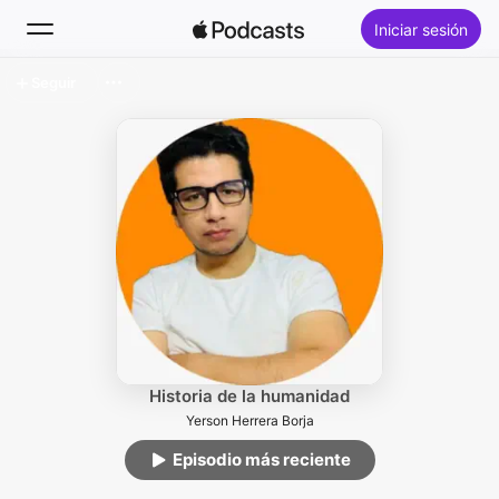
Iniciar sesión
Seguir
Buscar
Inicio
Novedades
Lo más escuchado
Historia de la humanidad
Yerson Herrera Borja
Episodio más reciente