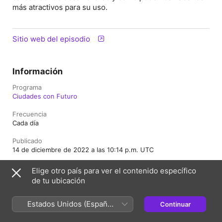
más atractivos para su uso.
Sitio web del episodio
Información
Programa
Ciudades con Futuro
Frecuencia
Cada día
Publicado
14 de diciembre de 2022 a las 10:14 p.m. UTC
Duración
Elige otro país para ver el contenido específico
17 min
de tu ubicación
Temporada
8
Estados Unidos (Español
Continuar
México)
Episodio