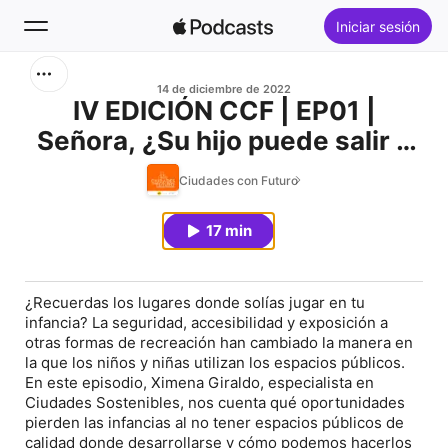
Iniciar sesión
Buscar
14 de diciembre de 2022
IV EDICIÓN CCF | EP01 |
Señora, ¿Su hijo puede salir a
Inicio
jugar?
Ciudades con Futuro
Novedades
17 min
Lo más escuchado
¿Recuerdas los lugares donde solías jugar en tu
infancia? La seguridad, accesibilidad y exposición a
otras formas de recreación han cambiado la manera en
la que los niños y niñas utilizan los espacios públicos.
En este episodio, Ximena Giraldo, especialista en
Ciudades Sostenibles, nos cuenta qué oportunidades
pierden las infancias al no tener espacios públicos de
calidad donde desarrollarse y cómo podemos hacerlos