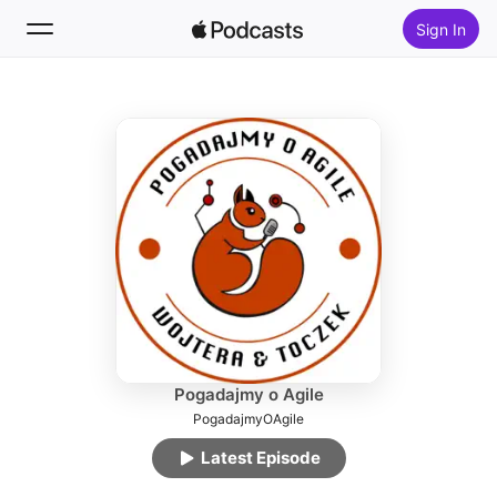
Sign In
Follow
Search
Home
New
Top Charts
Pogadajmy o Agile
PogadajmyOAgile
Latest Episode