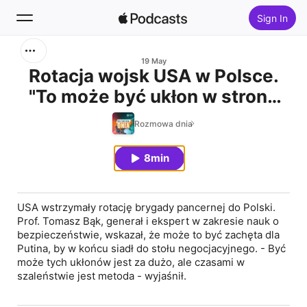
Sign In
Search
19 May
Rotacja wojsk USA w Polsce.
"To może być ukłon w stronę
Home
Putina"
Rozmowa dnia
New
8min
Top Charts
USA wstrzymały rotację brygady pancernej do Polski.
Prof. Tomasz Bąk, generał i ekspert w zakresie nauk o
bezpieczeństwie, wskazał, że może to być zachęta dla
Putina, by w końcu siadł do stołu negocjacyjnego. - Być
może tych ukłonów jest za dużo, ale czasami w
szaleństwie jest metoda - wyjaśnił.