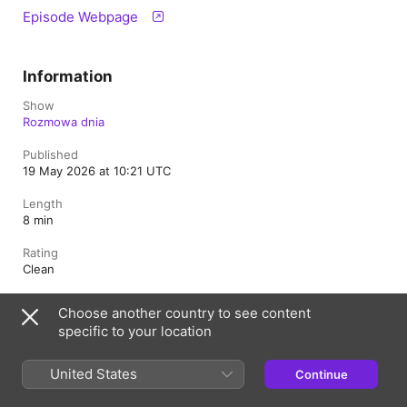
Episode Webpage
Information
Show
Rozmowa dnia
Published
19 May 2026 at 10:21 UTC
Length
8 min
Rating
Clean
Choose another country to see content
specific to your location
Poland
Polski
Copyright © 2026
Apple Inc.
All rights reserved.
United States
Continue
Internet Service Terms
Apple Podcasts web player & Privacy
Cookie Warning
Support
Feedback