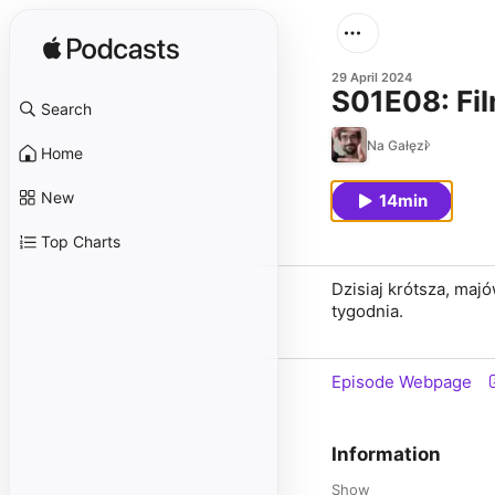
29 April 2024
S01E08: Fi
Search
Na Gałęzi
Home
New
14min
Top Charts
Dzisiaj krótsza, ma
tygodnia.
Episode Webpage
Information
Show