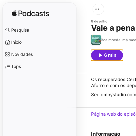
8 de julho
Vale a pena
Pesquisa
Boa moeda, má mo
Início
Novidades
6 min
Tops
Os recuperados Cert
Aforro e com os depó
See omnystudio.com/l
Página web do episó
Informação