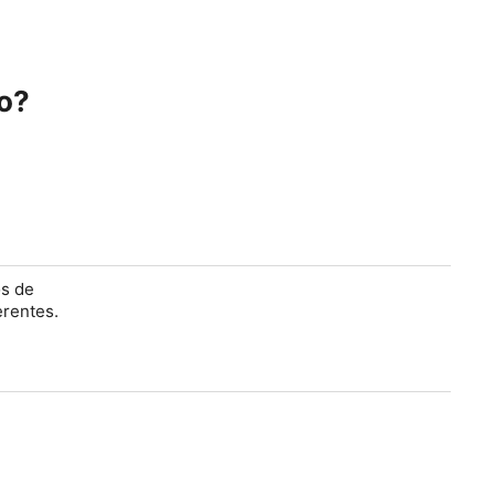
ro?
os de
erentes.