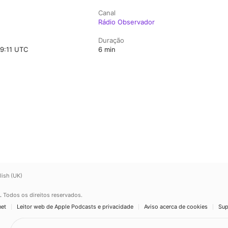
Canal
Rádio Observador
Duração
09:11 UTC
6 min
lish (UK)
.
Todos os direitos reservados.
net
Leitor web de Apple Podcasts e privacidade
Aviso acerca de cookies
Sup