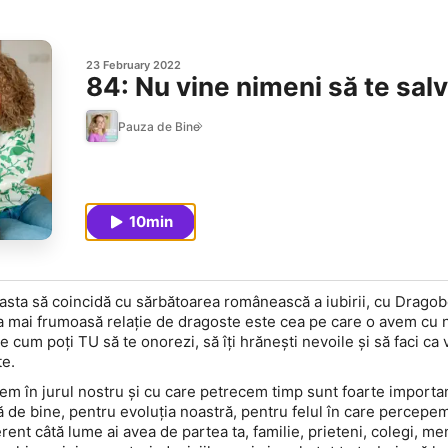
23 February 2022
84: Nu vine nimeni să te sal
Pauza de Bine
10min
 asta să coincidă cu sărbătoarea românească a iubirii, cu Dragob
a mai frumoasă relație de dragoste este cea pe care o avem cu no
 cum poți TU să te onorezi, să îți hrănești nevoile și să faci ca 
te.
em în jurul nostru și cu care petrecem timp sunt foarte importan
 de bine, pentru evoluția noastră, pentru felul în care percepem
rent câtă lume ai avea de partea ta, familie, prieteni, colegi, men