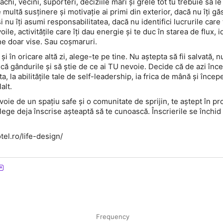
achi, vecini, suporteri, deciziile mari și grele tot tu trebuie să le 
 multă susținere și motivație ai primi din exterior, dacă nu îți gă
i nu îți asumi responsabilitatea, dacă nu identifici lucrurile care
ile, activitățile care îți dau energie și te duc în starea de flux, i
ne doar vise. Sau coșmaruri.
 în oricare altă zi, alege-te pe tine. Nu aștepta să fii salvată, n
ească gândurile și să știe de ce ai TU nevoie. Decide că de azi înce
 ta, la abilitățile tale de self-leadership, ia frica de mână și încep
alt.
evoie de un spațiu safe și o comunitate de sprijin, te aștept în p
lege deja înscrise așteaptă să te cunoască. Înscrierile se închid
tel.ro/life-design/
Frequency