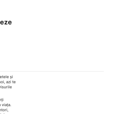
veze
etele și
i, azi te
visurile
ți
 viața.
tori,