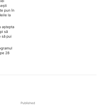
iei
sești
 te pun în
deile la
u aștepta
pi să
e să pui
rogramul
 pe 28
Published