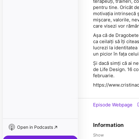
terapeuți, traineri, co
pentru tine. Oricât de
motivația intrinsecă ș
mișcare, valorile, nevo
care visezi vor rămâ
Așa că de Dragobete și
ca ceilalți să îți cit
lucrezi la identitatea
un picior în fața celuil
Și dacă simți că ai n
de Life Design. 16 co
februarie.
https://www.cristinao
Episode Webpage
Information
Open in Podcasts
Show