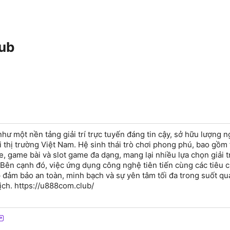
ub
hư một nền tảng giải trí trực tuyến đáng tin cậy, sở hữu lượng n
i thị trường Việt Nam. Hệ sinh thái trò chơi phong phú, bao gồm
ve, game bài và slot game đa dạng, mang lại nhiều lựa chọn giải t
Bên cạnh đó, việc ứng dụng công nghệ tiên tiến cùng các tiêu 
 đảm bảo an toàn, minh bạch và sự yên tâm tối đa trong suốt quá
ịch. https://u888com.club/