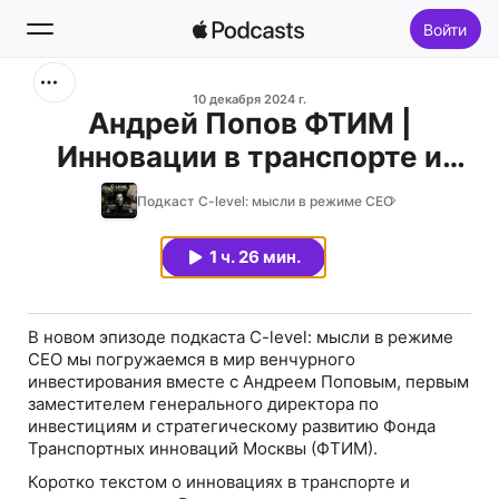
Войти
Поиск
10 декабря 2024 г.
Андрей Попов ФТИМ |
Инновации в транспорте и
Главная
венчурный рынок России
Подкаст C-level: мысли в режиме CEO
Новое
1 ч. 26 мин.
Топ-чарты
В новом эпизоде подкаста C-level: мысли в режиме
CEO мы погружаемся в мир венчурного
инвестирования вместе с Андреем Поповым, первым
заместителем генерального директора по
инвестициям и стратегическому развитию Фонда
Транспортных инноваций Москвы (ФТИМ).
Коротко текстом о инновациях в транспорте и