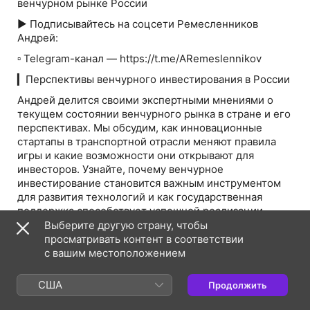
венчурном рынке России
► Подписывайтесь на соцсети Ремесленников
Андрей:
▫️ Telegram-канал — https://t.me/ARemeslennikov
▎Перспективы венчурного инвестирования в России
Андрей делится своими экспертными мнениями о
текущем состоянии венчурного рынка в стране и его
перспективах. Мы обсудим, как инновационные
стартапы в транспортной отрасли меняют правила
игры и какие возможности они открывают для
инвесторов. Узнайте, почему венчурное
инвестирование становится важным инструментом
для развития технологий и как государственная
поддержка способствует успешной реализации
Выберите другую страну, чтобы
просматривать контент в соответствии
▎Инновации в транспортной отрасли
с вашим местоположением
В этом эпизоде мы подробно рассмотрим, как
именно инновационные проекты в транспортной
США
Продолжить
сфере трансформируют рынок. Андрей расскажет о
примерах стартапов, которые уже добились успеха, и